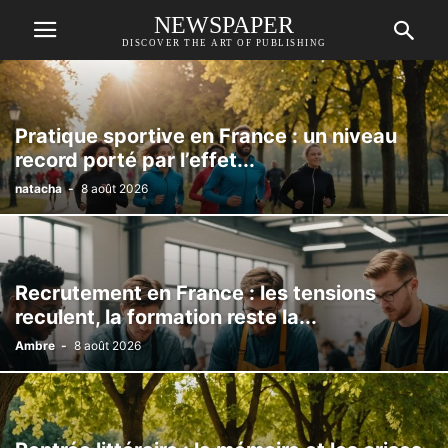
NEWSPAPER
DISCOVER THE ART OF PUBLISHING
Pratique sportive en France : un niveau
record porté par l’effet...
natacha
-
8 août 2026
Recrutement en France : les tensions
reculent, la formation reste la...
Ambre
-
8 août 2026