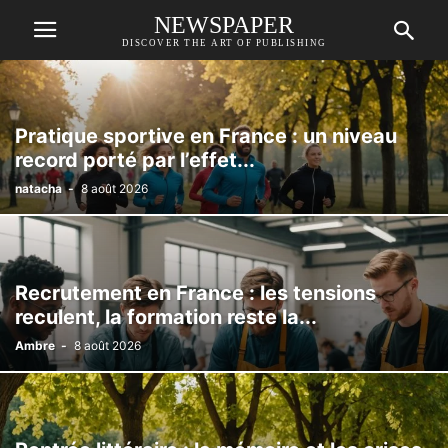
NEWSPAPER
DISCOVER THE ART OF PUBLISHING
Pratique sportive en France : un niveau
record porté par l’effet...
natacha
-
8 août 2026
Recrutement en France : les tensions
reculent, la formation reste la...
Ambre
-
8 août 2026